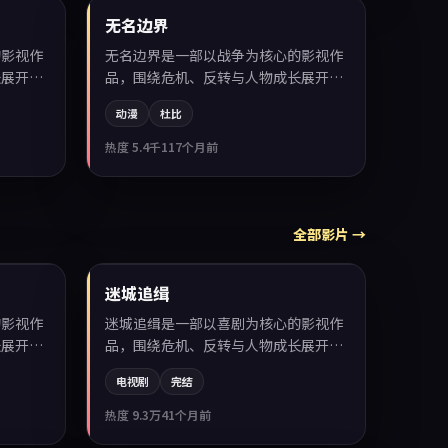
无名边界
最新
的影视作
无名边界是一部以战争为核心的影视作
长展开，
品，围绕危机、反转与人物成长展开，
。
整体节奏紧凑，值得推荐观看。
动漫
杜比
热度
5.4千
117个月前
全部影片 →
99:25
98:16
迷城追缉
热门
的影视作
迷城追缉是一部以喜剧为核心的影视作
长展开，
品，围绕危机、反转与人物成长展开，
。
整体节奏紧凑，值得推荐观看。
电视剧
完结
热度
9.3万
41个月前
89:31
93:40